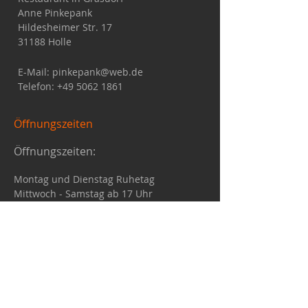
Anne Pinkepank
Hildesheimer Str. 17
31188 Holle
E-Mail:
pinkepank@web.de
Telefon:
+49 5062 1861
Öffnungszeiten
Öffnungszeiten:
Montag und Dienstag Ruhetag
Mittwoch - Samstag ab 17 Uhr
(mittags nach Vereinbarung)
Sonntag 11.30 - 14 Uhr, ab 17 Uhr
Bitte bewerten Sie uns auf
Google: