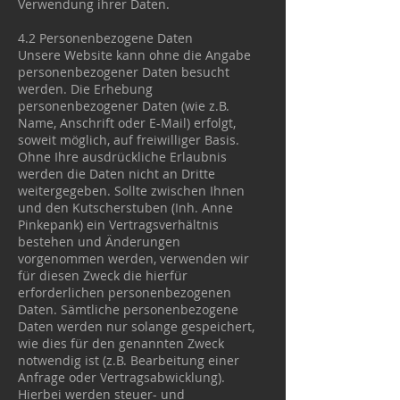
Verwendung ihrer Daten.
4.2 Personenbezogene Daten
Unsere Website kann ohne die Angabe
personenbezogener Daten besucht
werden. Die Erhebung
personenbezogener Daten (wie z.B.
Name, Anschrift oder E-Mail) erfolgt,
soweit möglich, auf freiwilliger Basis.
Ohne Ihre ausdrückliche Erlaubnis
werden die Daten nicht an Dritte
weitergegeben. Sollte zwischen Ihnen
und den Kutscherstuben (Inh. Anne
Pinkepank) ein Vertragsverhältnis
bestehen und Änderungen
vorgenommen werden, verwenden wir
für diesen Zweck die hierfür
erforderlichen personenbezogenen
Daten. Sämtliche personenbezogene
Daten werden nur solange gespeichert,
wie dies für den genannten Zweck
notwendig ist (z.B. Bearbeitung einer
Anfrage oder Vertragsabwicklung).
Hierbei werden steuer- und