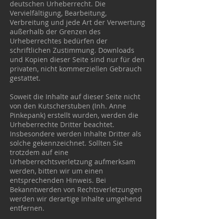
deutschen Urheberrecht. Die
Vervielfältigung, Bearbeitung,
Verbreitung und jede Art der Verwertung
außerhalb der Grenzen des
Urheberrechtes bedürfen der
schriftlichen Zustimmung. Downloads
und Kopien dieser Seite sind nur für den
privaten, nicht kommerziellen Gebrauch
gestattet.
Soweit die Inhalte auf dieser Seite nicht
von den Kutscherstuben (Inh. Anne
Pinkepank) erstellt wurden, werden die
Urheberrechte Dritter beachtet.
Insbesondere werden Inhalte Dritter als
solche gekennzeichnet. Sollten Sie
trotzdem auf eine
Urheberrechtsverletzung aufmerksam
werden, bitten wir um einen
entsprechenden Hinweis. Bei
Bekanntwerden von Rechtsverletzungen
werden wir derartige Inhalte umgehend
entfernen.