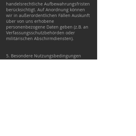
handelsrechtliche Aufbewahrungsfristen
berücksichtigt. Auf Anordnung können
wir in außerordentlichen Fällen Auskunft
über von uns erhobene
personenbezogene Daten geben (z.B. an
Verfassungsschutzbehörden oder
militärischen Abschirmdiensten).
5. Besondere Nutzungsbedingungen
Sollten besondere
Nutzungsbedingungen von den Punkten
1. Bis 4. abweichen, wird an
entsprechender Stelle ausdrücklich
darauf hingewiesen. In diesem Falle
gelten im jeweiligen Einzelfall die
besonderen Nutzungsbedingungen.