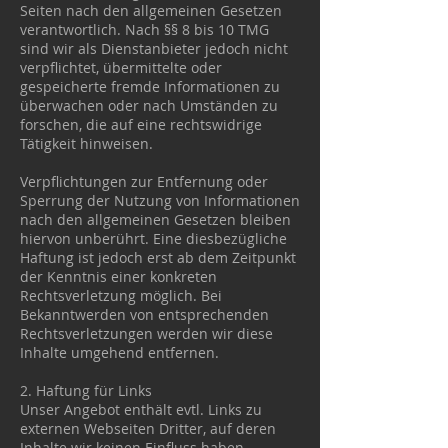
Seiten nach den allgemeinen Gesetzen
verantwortlich. Nach §§ 8 bis 10 TMG
sind wir als Dienstanbieter jedoch nicht
verpflichtet, übermittelte oder
gespeicherte fremde Informationen zu
überwachen oder nach Umständen zu
forschen, die auf eine rechtswidrige
Tätigkeit hinweisen.
Verpflichtungen zur Entfernung oder
Sperrung der Nutzung von Informationen
nach den allgemeinen Gesetzen bleiben
hiervon unberührt. Eine diesbezügliche
Haftung ist jedoch erst ab dem Zeitpunkt
der Kenntnis einer konkreten
Rechtsverletzung möglich. Bei
Bekanntwerden von entsprechenden
Rechtsverletzungen werden wir diese
Inhalte umgehend entfernen.
2. Haftung für Links
Unser Angebot enthält evtl. Links zu
externen Webseiten Dritter, auf deren
Inhalte wir keinen Einfluss haben.