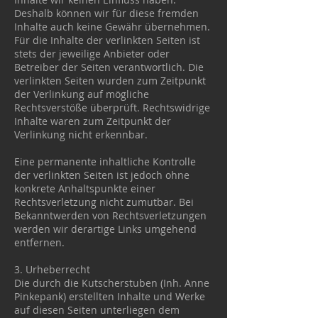
Deshalb können wir für diese fremden
Inhalte auch keine Gewähr übernehmen.
Für die Inhalte der verlinkten Seiten ist
stets der jeweilige Anbieter oder
Betreiber der Seiten verantwortlich. Die
verlinkten Seiten wurden zum Zeitpunkt
der Verlinkung auf mögliche
Rechtsverstöße überprüft. Rechtswidrige
Inhalte waren zum Zeitpunkt der
Verlinkung nicht erkennbar.
Eine permanente inhaltliche Kontrolle
der verlinkten Seiten ist jedoch ohne
konkrete Anhaltspunkte einer
Rechtsverletzung nicht zumutbar. Bei
Bekanntwerden von Rechtsverletzungen
werden wir derartige Links umgehend
entfernen.
3. Urheberrecht
Die durch die Kutscherstuben (Inh. Anne
Pinkepank) erstellten Inhalte und Werke
auf diesen Seiten unterliegen dem