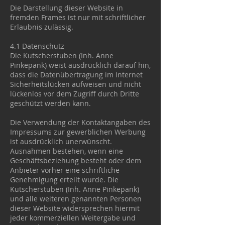
Die Darstellung dieser Website in
fremden Frames ist nur mit schriftlicher
Erlaubnis zulässig.
4.1 Datenschutz
Die Kutscherstuben (Inh. Anne
Pinkepank) weist ausdrücklich darauf hin,
dass die Datenübertragung im Internet
Sicherheitslücken aufweisen und nicht
lückenlos vor dem Zugriff durch Dritte
geschützt werden kann.
Die Verwendung der Kontaktangaben des
Impressums zur gewerblichen Werbung
ist ausdrücklich unerwünscht.
Ausnahmen bestehen, wenn eine
Geschäftsbeziehung besteht oder dem
Anbieter vorher eine schriftliche
Genehmigung erteilt wurde. Die
Kutscherstuben (Inh. Anne Pinkepank)
und alle weiteren genannten Personen
dieser Website widersprechen hiermit
jeder kommerziellen Weitergabe und