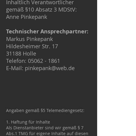
Inhaltlich Verantwortlicher
gemäß §10 Absatz 3 MDStV:
Anne Pinkepank
Technischer Ansprechpartner:
Markus Pinkepank
Hildesheimer Str. 17
31188 Holle
Telefon:
05062 - 1861
E-Mail:
pinkepank@web.de
Angaben gemäß §5 Telemediengesetz:
1. Haftung für Inhalte
Als Dienstanbieter sind wir gemäß § 7
Abs.1 TMG für eigene Inhalte auf diesen