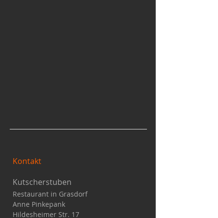
Kontakt
Kutscherstuben
Restaurant in Grasdorf
Anne Pinkepank
Hildesheimer Str. 17