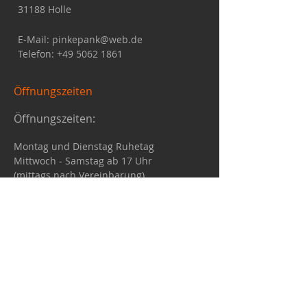
31188 Holle
E-Mail:
pinkepank@web.de
Telefon:
+49 5062 1861
Öffnungszeiten
Öffnungszeiten:
Montag und Dienstag Ruhetag
Mittwoch - Samstag ab 17 Uhr
(mittags nach Vereinbarung)
Sonntag 11.30 - 14 Uhr, ab 17 Uhr
Bitte bewerten Sie uns auf
Google:
Google Bewertung